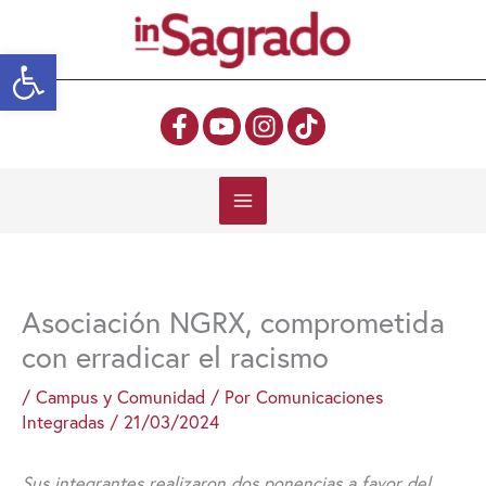
Ir
al
Abrir barra de herramientas
contenido
Asociación NGRX, comprometida
con erradicar el racismo
/
Campus y Comunidad
/ Por
Comunicaciones
Integradas
/
21/03/2024
Sus integrantes realizaron dos ponencias a favor del