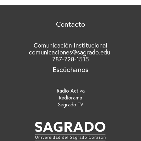
c
a
r
Contacto
p
o
r
Comunicación Institucional
comunicaciones@sagrado.edu
:
787-728-1515
Escúchanos
Radio Activa
Radiorama
Sagrado TV