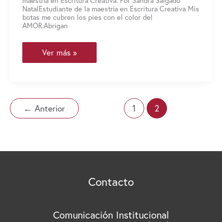
maestría en Escritura Creativa. Por Sandra Salgado
NatalEstudiante de la maestría en Escritura Creativa Mis
botas me cubren los pies con el color del
AMOR.Abrigan
Las
Ver más »
Botas
Rojas
←
Anterior
1
2
Contacto
Comunicación Institucional