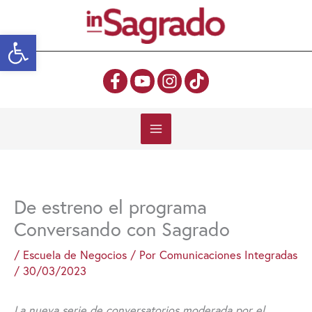
Ir
al
Abrir barra de herramientas
contenido
De estreno el programa
Conversando con Sagrado
/
Escuela de Negocios
/ Por
Comunicaciones Integradas
/
30/03/2023
La nueva serie de conversatorios moderada por el