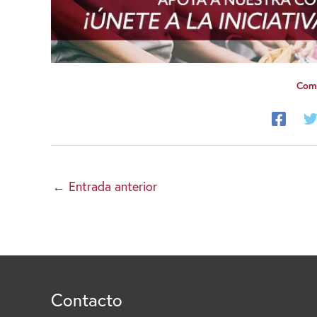
Comp
←
Entrada anterior
Contacto