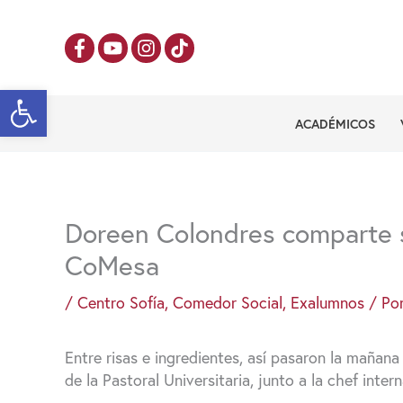
Ir
al
contenido
Abrir barra de herramientas
ACADÉMICOS
Doreen Colondres comparte s
CoMesa
/
Centro Sofía
,
Comedor Social
,
Exalumnos
/ Po
Entre risas e ingredientes, así pasaron la mañan
de la Pastoral Universitaria, junto a la chef inte