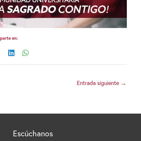
arte en:
Entrada siguiente
→
Escúchanos