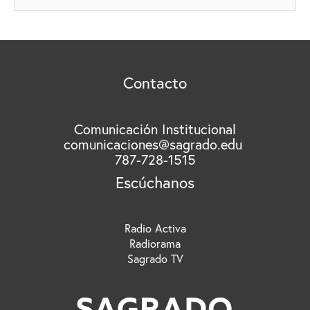
u
S
s
c
a
r
Contacto
p
o
r
Comunicación Institucional
comunicaciones@sagrado.edu
:
787-728-1515
Escúchanos
Radio Activa
Radiorama
Sagrado TV