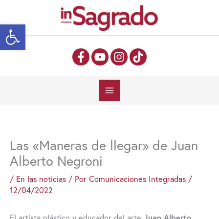
Ir
al
Abrir barra de herramientas
contenido
Las «Maneras de llegar» de Juan
Alberto Negroni
/
En las noticias
/ Por
Comunicaciones Integradas
/
12/04/2022
El artista plástico y educador del arte
Juan Alberto