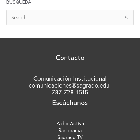
BÚSQUEDA
I
V
B
O
u
S
s
c
a
r
Contacto
p
o
r
Comunicación Institucional
comunicaciones@sagrado.edu
:
787-728-1515
Escúchanos
Radio Activa
Radiorama
Sagrado TV