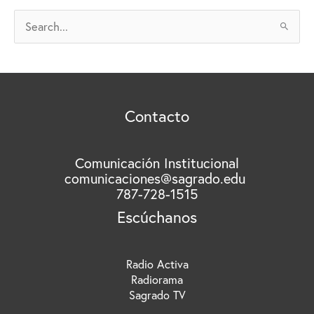
V
B
O
u
S
s
c
a
r
Contacto
p
o
r
Comunicación Institucional
comunicaciones@sagrado.edu
:
787-728-1515
Escúchanos
Radio Activa
Radiorama
Sagrado TV