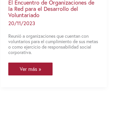
El Encuentro de Organizaciones de
la Red para el Desarrollo del
Voluntariado
20/11/2023
Reunió a organizaciones que cuentan con
voluntarios para el cumplimiento de sus metas
o como ejercicio de responsabilidad social
corporativa.
El
Ver más »
Encuentro
de
Organizaciones
de
la
Red
para
el