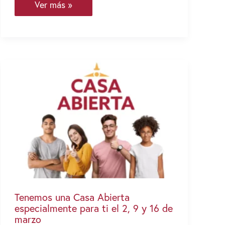
Sagrado
Ver más »
relanza
su
revista
académica
multidisciplinaria
«Punto
y
Coma»
Tenemos una Casa Abierta
especialmente para ti el 2, 9 y 16 de
marzo