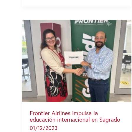
and
Society
in
Puerto
Rico»:
un
puente
entre
Puerto
Rico
y
Nueva
York
Frontier Airlines impulsa la
educación internacional en Sagrado
01/12/2023