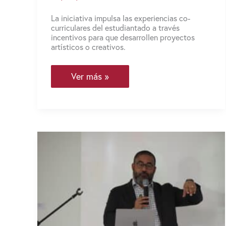
La iniciativa impulsa las experiencias co-
curriculares del estudiantado a través
incentivos para que desarrollen proyectos
artísticos o creativos.
Segunda
Ver más »
cepa
de
Inversión
Estudiantil
arranca
con
nueve
estipendios