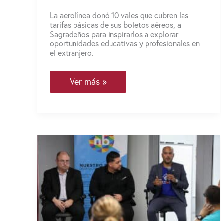
La aerolínea donó 10 vales que cubren las
tarifas básicas de sus boletos aéreos, a
Sagradeños para inspirarlos a explorar
oportunidades educativas y profesionales en
el extranjero.
Frontier
Ver más »
Airlines
impulsa
la
educación
internacional
en
Sagrado