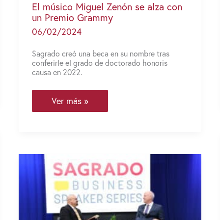
El músico Miguel Zenón se alza con
un Premio Grammy
06/02/2024
Sagrado creó una beca en su nombre tras
conferirle el grado de doctorado honoris
causa en 2022.
El
Ver más »
músico
Miguel
Zenón
se
alza
con
un
Premio
Grammy