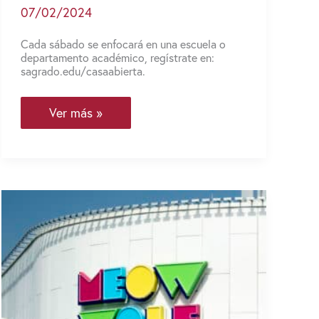
07/02/2024
Cada sábado se enfocará en una escuela o
departamento académico, regístrate en:
sagrado.edu/casaabierta.
Tenemos
Ver más »
una
Casa
Abierta
especialmente
para
ti
el
2,
9
y
16