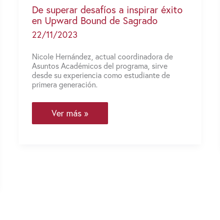
De superar desafíos a inspirar éxito
en Upward Bound de Sagrado
22/11/2023
Nicole Hernández, actual coordinadora de
Asuntos Académicos del programa, sirve
desde su experiencia como estudiante de
primera generación.
De
Ver más »
superar
desafíos
a
inspirar
éxito
en
Upward
Bound