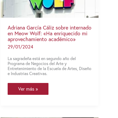
de
marzo
Adriana García Cáliz sobre internado
en Meow Wolf: «Ha enriquecido mi
aprovechamiento académico»
29/01/2024
La sagradeña está en segundo año del
Programa de Negocios del Arte y
Entretenimiento de la Escuela de Artes, Diseño
e Industrias Creativas.
Adriana
Ver más »
García
Cáliz
sobre
internado