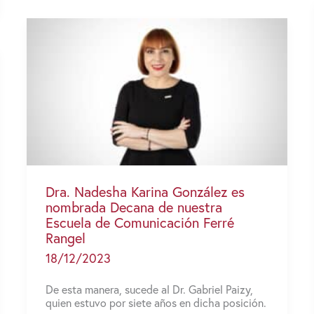
H.
Cummins
asegura
que
la
clave
del
éxito
está
en
perseverar
Dra. Nadesha Karina González es
nombrada Decana de nuestra
Escuela de Comunicación Ferré
Rangel
18/12/2023
De esta manera, sucede al Dr. Gabriel Paizy,
quien estuvo por siete años en dicha posición.