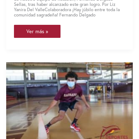
Sellas, tras haber alcanzado este gran logro. Por Liz
Yanira Del ValleColaboradora ¡Hay júbilo entre toda la
comunidad sagradeña! Fernando Delgado
Nuevo
Ver más »
presidente
de
la
Federación
Puertorriqueña
de
Natación
es
sagradeño