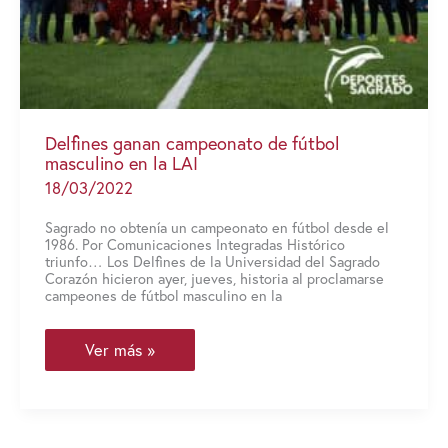
Delfines ganan campeonato de fútbol
masculino en la LAI
18/03/2022
Sagrado no obtenía un campeonato en fútbol desde el
1986. Por Comunicaciones Integradas Histórico
triunfo… Los Delfines de la Universidad del Sagrado
Corazón hicieron ayer, jueves, historia al proclamarse
campeones de fútbol masculino en la
Delfines
Ver más »
ganan
campeonato
de fútbol
masculino