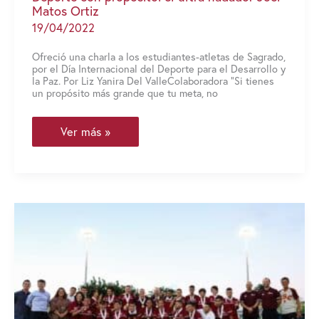
Matos Ortiz
19/04/2022
Ofreció una charla a los estudiantes-atletas de Sagrado,
por el Día Internacional del Deporte para el Desarrollo y
la Paz. Por Liz Yanira Del ValleColaboradora “Si tienes
un propósito más grande que tu meta, no
Deporte
Ver más »
con
propósito:
el
ultra
nadador
Joel
Matos
Ortiz