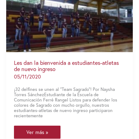
Nacional
y
la
Liga
de
Voleibol
Superior
Femenino
Les dan la bienvenida a estudiantes-atletas
de nuevo ingreso
05/11/2020
¡32 delfines se unen al “Team Sagrado”! Por Naysha
Torres SánchezEstudiante de la Escuela de
Comunicación Ferré Rangel Listos para defender los
colores de Sagrado con mucho orgullo, nuestros
estudiantes-atletas de nuevo ingreso participaron
recientemente
Les
Ver más »
dan