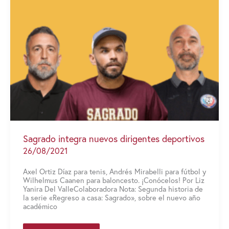
final
en
el
voleibol
de
la
LAI
Sagrado integra nuevos dirigentes deportivos
26/08/2021
Axel Ortiz Díaz para tenis, Andrés Mirabelli para fútbol y
Wilhelmus Caanen para baloncesto. ¡Conócelos! Por Liz
Yanira Del ValleColaboradora Nota: Segunda historia de
la serie «Regreso a casa: Sagrado», sobre el nuevo año
académico