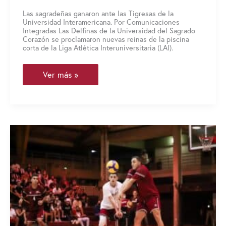
Las sagradeñas ganaron ante las Tigresas de la
Universidad Interamericana. Por Comunicaciones
Integradas Las Delfinas de la Universidad del Sagrado
Corazón se proclamaron nuevas reinas de la piscina
corta de la Liga Atlética Interuniversitaria (LAI).
Delfinas
Ver más »
se
coronan
campeonas
de
la
piscina
corta
LAI