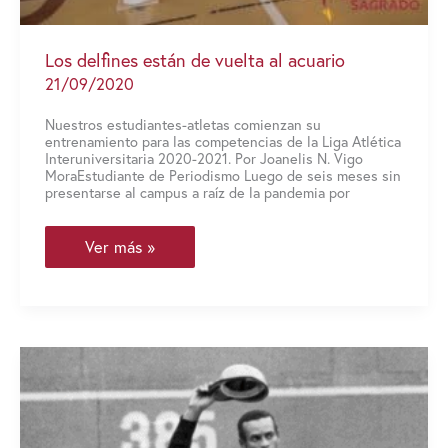
Los delfines están de vuelta al acuario
21/09/2020
Nuestros estudiantes-atletas comienzan su
entrenamiento para las competencias de la Liga Atlética
Interuniversitaria 2020-2021. Por Joanelis N. Vigo
MoraEstudiante de Periodismo Luego de seis meses sin
presentarse al campus a raíz de la pandemia por
Los
Ver más »
delfines
están
de
vuelta
al
acuario