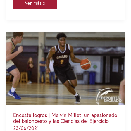
Sagrado
Ver más »
integra
nuevos
dirigentes
deportivos
Encesta logros | Melvin Millet: un apasionado
del baloncesto y las Ciencias del Ejercicio
23/06/2021