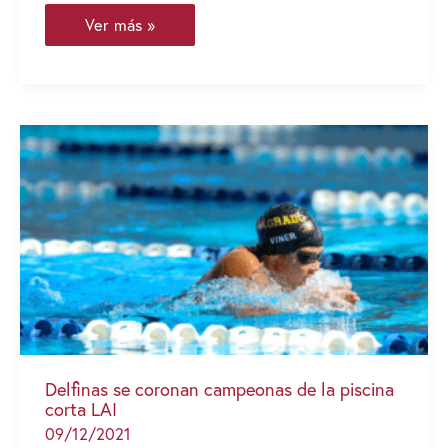
Delfines,
Ver más »
nuevos
monarcas
del
voleibol
de
la
LAI
Delfinas se coronan campeonas de la piscina
corta LAI
09/12/2021