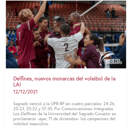
en
la
LAI
Delfines, nuevos monarcas del voleibol de la
LAI
12/12/2021
Sagrado venció a la UPR-RP en cuatro parciales: 24-26,
25-23, 25-22 y 37-35. Por Comunicaciones Integradas
Los Delfines de la Universidad del Sagrado Corazón se
proclamaron -ayer, 11 de diciembre- los campeones del
voleibol masculino