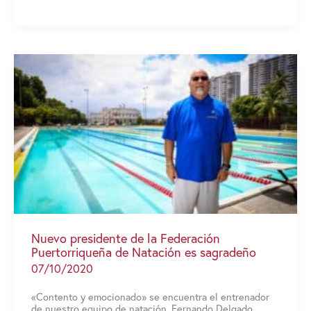
la
bienvenida
a
estudiantes-
atletas
de
nuevo
ingreso
Nuevo presidente de la Federación
Puertorriqueña de Natación es sagradeño
07/10/2020
«Contento y emocionado» se encuentra el entrenador
de nuestro equipo de natación, Fernando Delgado