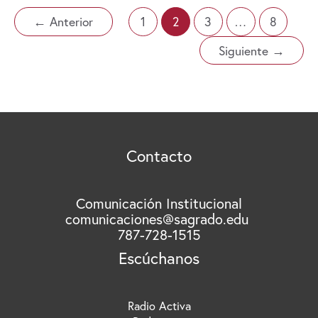
para
su
←
Anterior
1
2
3
…
8
gente
Siguiente
→
Contacto
Comunicación Institucional
comunicaciones@sagrado.edu
787-728-1515
Escúchanos
Radio Activa