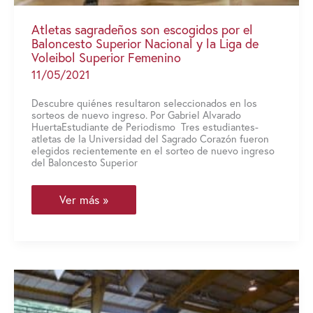
Atletas sagradeños son escogidos por el
Baloncesto Superior Nacional y la Liga de
Voleibol Superior Femenino
11/05/2021
Descubre quiénes resultaron seleccionados en los
sorteos de nuevo ingreso. Por Gabriel Alvarado
HuertaEstudiante de Periodismo Tres estudiantes-
atletas de la Universidad del Sagrado Corazón fueron
elegidos recientemente en el sorteo de nuevo ingreso
del Baloncesto Superior
Atletas
Ver más »
sagradeños
son
escogidos
por
el
Baloncesto
Superior