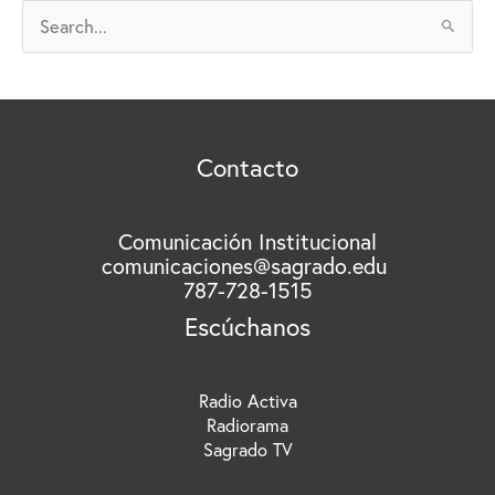
V
B
O
u
S
s
c
a
r
Contacto
p
o
r
Comunicación Institucional
comunicaciones@sagrado.edu
:
787-728-1515
Escúchanos
Radio Activa
Radiorama
Sagrado TV