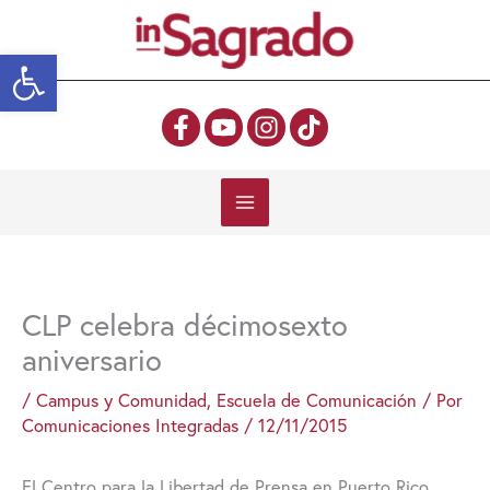
Ir
al
Abrir barra de herramientas
contenido
CLP celebra décimosexto
aniversario
/
Campus y Comunidad
,
Escuela de Comunicación
/ Por
Comunicaciones Integradas
/
12/11/2015
El Centro para la Libertad de Prensa en Puerto Rico