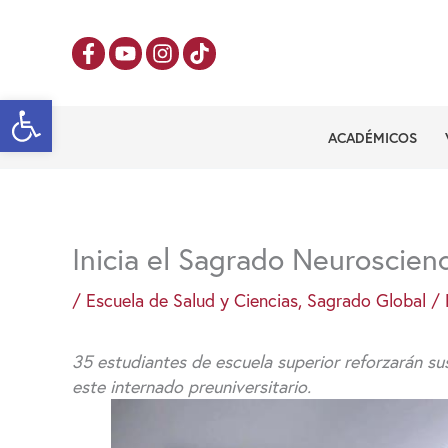
Ir
al
contenido
Abrir barra de herramientas
ACADÉMICOS
Inicia el Sagrado Neuroscien
/
Escuela de Salud y Ciencias
,
Sagrado Global
/ 
35 estudiantes de escuela superior reforzarán s
este internado preuniversitario.