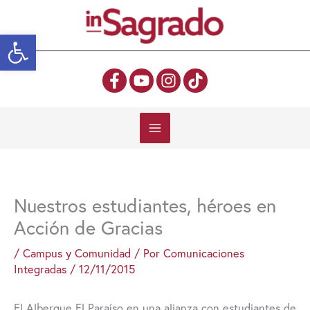
Ir
al
Abrir barra de herramientas
contenido
Nuestros estudiantes, héroes en
Acción de Gracias
/
Campus y Comunidad
/ Por
Comunicaciones
Integradas
/
12/11/2015
El Albergue El Paraíso en una alianza con estudiantes de