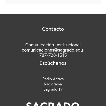
u
S
s
c
a
r
Contacto
p
o
r
Comunicación Institucional
comunicaciones@sagrado.edu
:
787-728-1515
Escúchanos
Radio Activa
Radiorama
Sagrado TV