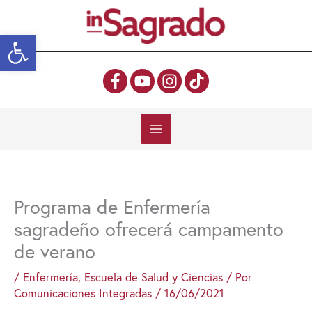
Ir
al
Abrir barra de herramientas
contenido
Programa de Enfermería
sagradeño ofrecerá campamento
de verano
/
Enfermería
,
Escuela de Salud y Ciencias
/ Por
Comunicaciones Integradas
/
16/06/2021