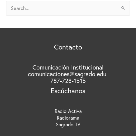
V
B
O
u
S
s
c
a
r
Contacto
p
o
r
Comunicación Institucional
comunicaciones@sagrado.edu
:
787-728-1515
Escúchanos
Radio Activa
Radiorama
Sagrado TV