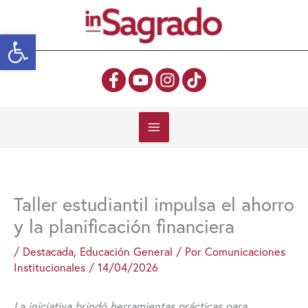
Ir
al
Abrir barra de herramientas
contenido
Taller estudiantil impulsa el ahorro
y la planificación financiera
/
Destacada
,
Educación General
/ Por
Comunicaciones
Institucionales
/
14/04/2026
La iniciativa brindó herramientas prácticas para