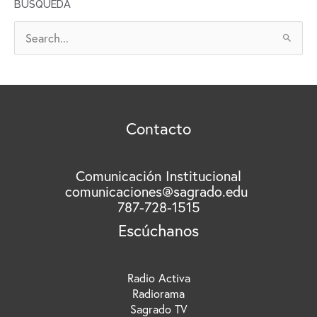
BÚSQUEDA
I
V
B
O
u
S
s
c
a
r
Contacto
p
o
r
Comunicación Institucional
comunicaciones@sagrado.edu
:
787-728-1515
Escúchanos
Radio Activa
Radiorama
Sagrado TV