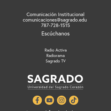
p
o
r
Comunicación Institucional
comunicaciones@sagrado.edu
:
787-728-1515
Escúchanos
Radio Activa
Radiorama
Sagrado TV