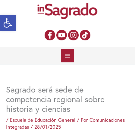
Ir
al
Abrir barra de herramientas
contenido
Sagrado será sede de
competencia regional sobre
historia y ciencias
/
Escuela de Educación General
/ Por
Comunicaciones
Integradas
/
28/01/2025