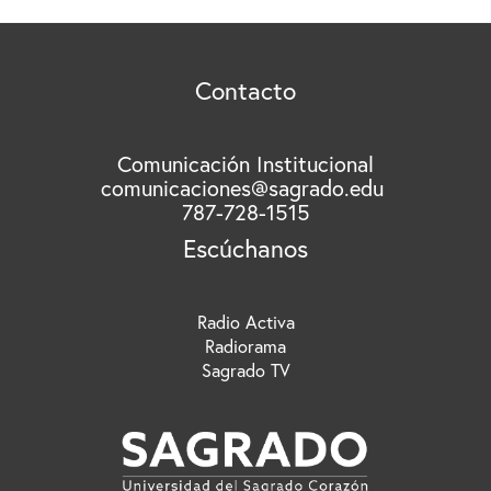
c
a
r
Contacto
p
o
r
Comunicación Institucional
comunicaciones@sagrado.edu
:
787-728-1515
Escúchanos
Radio Activa
Radiorama
Sagrado TV