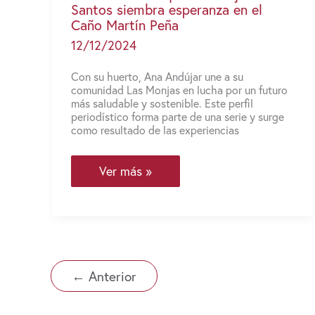
Santos siembra esperanza en el
Caño Martín Peña
12/12/2024
Con su huerto, Ana Andújar une a su
comunidad Las Monjas en lucha por un futuro
más saludable y sostenible. Este perfil
periodístico forma parte de una serie y surge
como resultado de las experiencias
Voces
Ver más »
del
Caño
|
Ana
Andújar
Santos
←
Anterior
siembra
esperanza