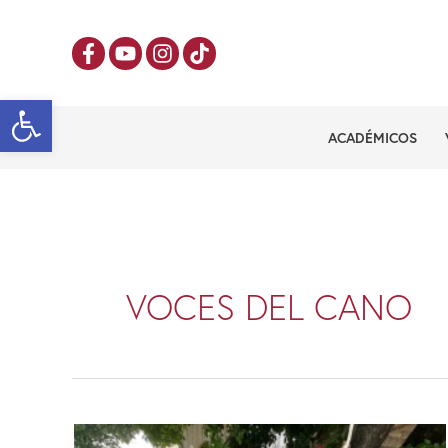
Ir
al
contenido
Abrir barra de herramientas
ACADÉMICOS
VOCES DEL CANO